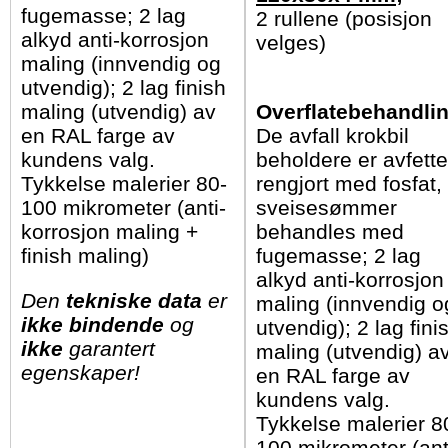
fugemasse; 2 lag
2 rullene (posisjon
alkyd anti-korrosjon
velges)
maling (innvendig og
utvendig); 2 lag finish
maling (utvendig) av
Overflatebehandlin
en RAL farge av
De avfall krokbil
kundens valg.
beholdere er avfette
Tykkelse malerier 80-
rengjort med fosfat,
100 mikrometer (anti-
sveisesømmer
korrosjon maling +
behandles med
finish maling)
fugemasse; 2 lag
alkyd anti-korrosjon
Den
tekniske data
er
maling (innvendig o
ikke bindende
og
utvendig); 2 lag fini
ikke
garantert
maling (utvendig) a
egenskaper!
en RAL farge av
kundens valg.
Tykkelse malerier 8
100 mikrometer (ant