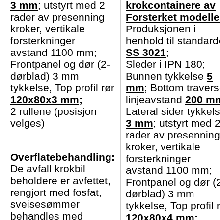
3 mm
; utstyrt med 2
krokcontainere av
rader av presenning
Forsterket modelle
kroker, vertikale
Produksjonen i
forsterkninger
henhold til standar
avstand 1100 mm;
SS 3021
;
Frontpanel og dør (2-
Sleder i IPN 180;
dørblad) 3 mm
Bunnen tykkelse
5
tykkelse, Top profil rør
mm
; Bottom travers
120x80x3 mm;
linjeavstand
200 m
2 rullene (posisjon
Lateral sider tykkel
velges)
3 mm
; utstyrt med 
rader av presenning
kroker, vertikale
Overflatebehandling:
forsterkninger
De avfall krokbil
avstand 1100 mm;
beholdere er avfettet,
Frontpanel og dør (
rengjort med fosfat,
dørblad) 3 mm
sveisesømmer
tykkelse, Top profil 
behandles med
120x80x4 mm;