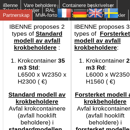
iBenne
Vare beholdere
Containere beskrivelser
Tekniske detaljer
RAL
Transportere
Bestill
Partnerskap
MVA-fortolling
Sporsmal/svar
Artikler
IBENNE proposes 2
IBENNE proposes 3
types of
Standard
types of
Forsterket
modell av avfall
modell av avfall
krokbeholdere
:
krokbeholdere
:
Krokcontainer
35
Krokcontainer
2
m3 Std
:
m3 Rd
:
L6500 x W2350 x
L6000 x W2350
H2300 ( €)
H1560 ( €)
Standard modell av
Forsterket modell 
krokbeholdere
krokbeholdere
Avfal krokcontainere
Avfal krokcontaine
(avfall hooklift
(avfall hooklift
beholdere) i
beholdere) i
standardmodellen
,
forsterket modell