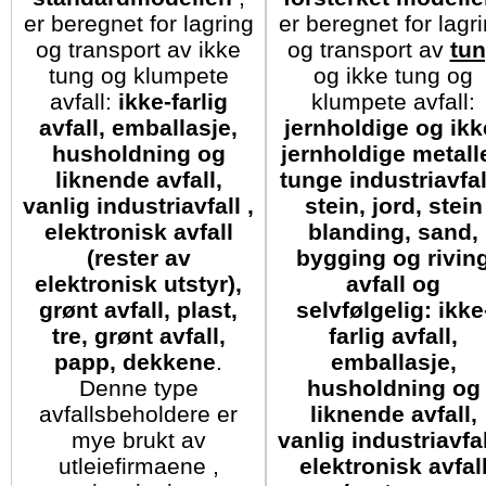
er beregnet for lagring
er beregnet for lagr
og transport av ikke
og transport av
tu
tung og klumpete
og ikke tung og
avfall:
ikke-farlig
klumpete avfall:
avfall, emballasje,
jernholdige og ikk
husholdning og
jernholdige metalle
liknende avfall,
tunge industriavfall
vanlig industriavfall ,
stein, jord, stein
elektronisk avfall
blanding, sand,
(rester av
bygging og rivin
elektronisk utstyr),
avfall og
grønt avfall, plast,
selvfølgelig:
ikke
tre, grønt avfall,
farlig avfall,
papp, dekkene
.
emballasje,
Denne type
husholdning og
avfallsbeholdere er
liknende avfall,
mye brukt av
vanlig industriavfal
utleiefirmaene ,
elektronisk avfal