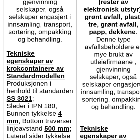
gjenvinning
(rester av
selskaper, også
elektronisk utstyr
selskaper engasjert i
grønt avfall, plast
innsamling, transport,
tre, grønt avfall,
sortering, ompakking
papp, dekkene
.
og behandling.
Denne type
avfallsbeholdere e
Tekniske
mye brukt av
egenskaper av
utleiefirmaene ,
krokcontainere av
gjenvinning
Standardmodellen
selskaper, også
Produksjonen i
selskaper engasjert
henhold til standarden
innsamling, transpor
SS 3021
;
sortering, ompakki
Sleder i IPN 180;
og behandling.
Bunnen tykkelse
4
mm
; Bottom traverser
linjeavstand
500 mm;
Tekniske
Lateral sider tykkelse
egenskaper av